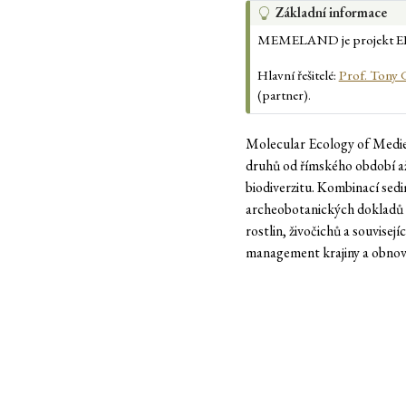
T
Základní informace
i
MEMELAND je projekt ERC 
p
Hlavní řešitelé:
Prof. Tony
(partner).
Molecular Ecology of Medi
druhů od římského období až 
biodiverzitu. Kombinací se
archeobotanických dokladů z
rostlin, živočichů a souvis
management krajiny a obnovu