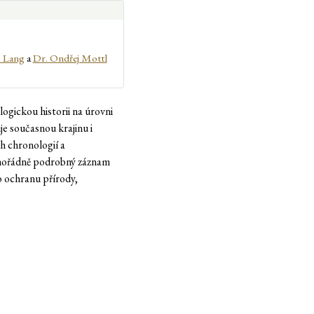
s Lang
a
Dr. Ondřej Mottl
ickou historii na úrovni
e současnou krajinu i
h chronologií a
mimořádně podrobný záznam
o ochranu přírody,