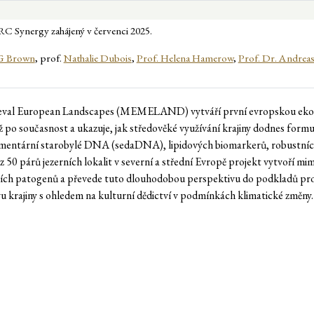
Synergy zahájený v červenci 2025.
 G Brown
, prof.
Nathalie Dubois
,
Prof. Helena Hamerow
,
Prof. Dr. Andrea
eval European Landscapes (MEMELAND) vytváří první evropskou ekolog
po současnost a ukazuje, jak středověké využívání krajiny dodnes formuj
dimentární starobylé DNA (sedaDNA), lipidových biomarkerů, robustníc
 50 párů jezerních lokalit v severní a střední Evropě projekt vytvoří 
ejících patogenů a převede tuto dlouhodobou perspektivu do podkladů pr
 krajiny s ohledem na kulturní dědictví v podmínkách klimatické změny.