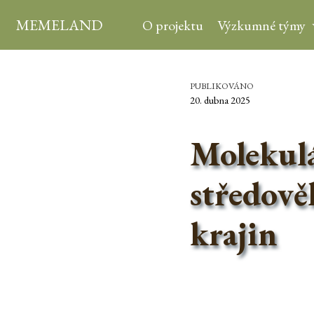
MEMELAND
O projektu
Výzkumné týmy
PUBLIKOVÁNO
20. dubna 2025
Molekulá
středově
krajin