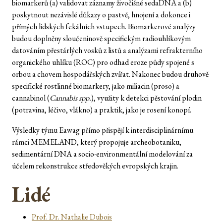
biomarkerů (a) validovat záznamy živočišné sedaDNA a (b)
poskytnout nezávislé důkazy o pastvě, hnojení a dokonce i
přímých lidských fekálních vstupech. Biomarkerové analýzy
budou doplněny sloučeninově specifickým radiouhlíkovým
datováním přestárlých vosků z listů a analýzami refrakterního
organického uhlíku (ROC) pro odhad eroze půdy spojené s
orbou a chovem hospodářských zvířat. Nakonec budou druhově
specifické rostlinné biomarkery, jako miliacin (proso) a
cannabinol (
Cannabis spp.
), využity k detekci pěstování plodin
(potravina, léčivo, vlákno) a praktik, jako je rosení konopí.
Výsledky týmu Eawag přímo přispějí k interdisciplinárnímu
rámci MEMELAND, který propojuje archeobotaniku,
sedimentární DNA a socio-environmentální modelování za
účelem rekonstrukce středověkých evropských krajin.
Lidé
Prof. Dr. Nathalie Dubois