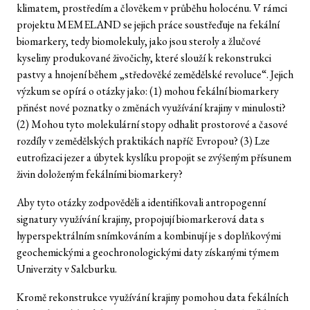
klimatem, prostředím a člověkem v průběhu holocénu. V rámci
projektu MEMELAND se jejich práce soustřeďuje na fekální
biomarkery, tedy biomolekuly, jako jsou steroly a žlučové
kyseliny produkované živočichy, které slouží k rekonstrukci
pastvy a hnojení během „středověké zemědělské revoluce“. Jejich
výzkum se opírá o otázky jako: (1) mohou fekální biomarkery
přinést nové poznatky o změnách využívání krajiny v minulosti?
(2) Mohou tyto molekulární stopy odhalit prostorové a časové
rozdíly v zemědělských praktikách napříč Evropou? (3) Lze
eutrofizaci jezer a úbytek kyslíku propojit se zvýšeným přísunem
živin doloženým fekálními biomarkery?
Aby tyto otázky zodpověděli a identifikovali antropogenní
signatury využívání krajiny, propojují biomarkerová data s
hyperspektrálním snímkováním a kombinují je s doplňkovými
geochemickými a geochronologickými daty získanými týmem
Univerzity v Salcburku.
Kromě rekonstrukce využívání krajiny pomohou data fekálních