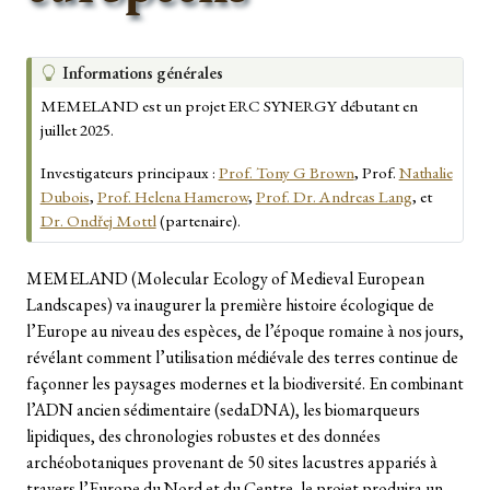
A
Informations générales
s
MEMELAND est un projet ERC SYNERGY débutant en
t
juillet 2025.
u
c
Investigateurs principaux :
Prof. Tony G Brown
, Prof.
Nathalie
e
Dubois
,
Prof. Helena Hamerow
,
Prof. Dr. Andreas Lang
, et
Dr. Ondřej Mottl
(partenaire).
MEMELAND (Molecular Ecology of Medieval European
Landscapes) va inaugurer la première histoire écologique de
l’Europe au niveau des espèces, de l’époque romaine à nos jours,
révélant comment l’utilisation médiévale des terres continue de
façonner les paysages modernes et la biodiversité. En combinant
l’ADN ancien sédimentaire (sedaDNA), les biomarqueurs
lipidiques, des chronologies robustes et des données
archéobotaniques provenant de 50 sites lacustres appariés à
travers l’Europe du Nord et du Centre, le projet produira un