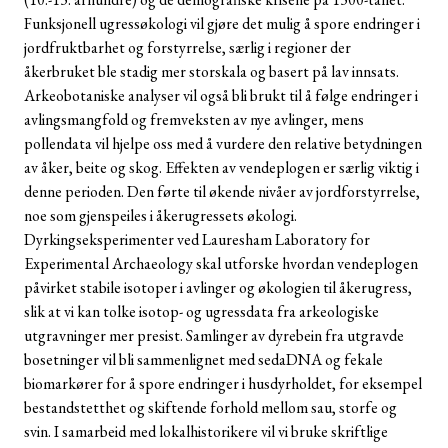
Funksjonell ugressøkologi vil gjøre det mulig å spore endringer i
jordfruktbarhet og forstyrrelse, særlig i regioner der
åkerbruket ble stadig mer storskala og basert på lav innsats.
Arkeobotaniske analyser vil også bli brukt til å følge endringer i
avlingsmangfold og fremveksten av nye avlinger, mens
pollendata vil hjelpe oss med å vurdere den relative betydningen
av åker, beite og skog. Effekten av vendeplogen er særlig viktig i
denne perioden. Den førte til økende nivåer av jordforstyrrelse,
noe som gjenspeiles i åkerugressets økologi.
Dyrkingseksperimenter ved Lauresham Laboratory for
Experimental Archaeology skal utforske hvordan vendeplogen
påvirket stabile isotoper i avlinger og økologien til åkerugress,
slik at vi kan tolke isotop- og ugressdata fra arkeologiske
utgravninger mer presist. Samlinger av dyrebein fra utgravde
bosetninger vil bli sammenlignet med sedaDNA og fekale
biomarkører for å spore endringer i husdyrholdet, for eksempel
bestandstetthet og skiftende forhold mellom sau, storfe og
svin. I samarbeid med lokalhistorikere vil vi bruke skriftlige