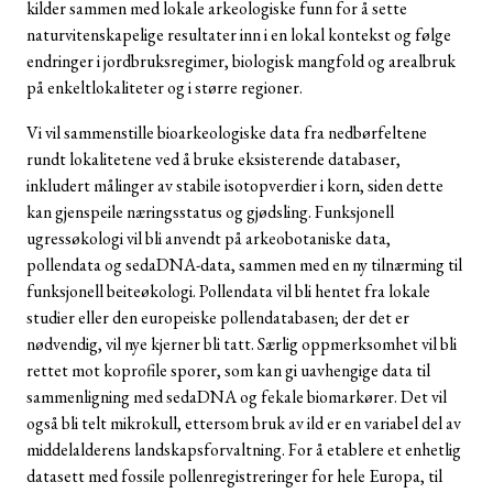
kilder sammen med lokale arkeologiske funn for å sette
naturvitenskapelige resultater inn i en lokal kontekst og følge
endringer i jordbruksregimer, biologisk mangfold og arealbruk
på enkeltlokaliteter og i større regioner.
Vi vil sammenstille bioarkeologiske data fra nedbørfeltene
rundt lokalitetene ved å bruke eksisterende databaser,
inkludert målinger av stabile isotopverdier i korn, siden dette
kan gjenspeile næringsstatus og gjødsling. Funksjonell
ugressøkologi vil bli anvendt på arkeobotaniske data,
pollendata og sedaDNA-data, sammen med en ny tilnærming til
funksjonell beiteøkologi. Pollendata vil bli hentet fra lokale
studier eller den europeiske pollendatabasen; der det er
nødvendig, vil nye kjerner bli tatt. Særlig oppmerksomhet vil bli
rettet mot koprofile sporer, som kan gi uavhengige data til
sammenligning med sedaDNA og fekale biomarkører. Det vil
også bli telt mikrokull, ettersom bruk av ild er en variabel del av
middelalderens landskapsforvaltning. For å etablere et enhetlig
datasett med fossile pollenregistreringer for hele Europa, til