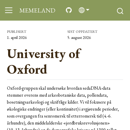
MEMELAND
PUBLISERT
SIST OPPDATERT
1. april 2026
5. august 2026
University of
Oxford
Oxford-gruppen skal undersøke hvordan sedaDNA-data
stemmer overens med arkeobotaniske data, pollendata,
bosetningsarkeologi og skriftlige kilder. Vi vil fokusere på
økologiske endringer (eller kontinuitet) i avgjørende perioder,
som overgangen fra senromersk til etterromersk tid (4.-6.
århundre), den middelalderske «jordbruksrevolusjonen»
(10.-13. århundre) og de demografiske krisene på 1300-tallet.